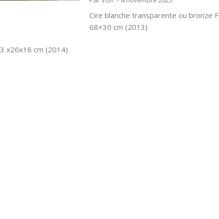
Par
VGfl
4 novembre 2025
Cire blanche transparente ou bronze F
68×30 cm (2013)
53 x26x16 cm (2014)